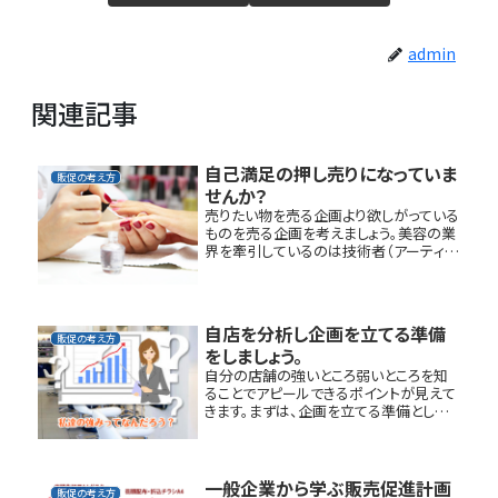
admin
関連記事
自己満足の押し売りになっていま
販促の考え方
せんか？
売りたい物を売る企画より欲しがっている
ものを売る企画を考えましょう。美容の業
界を牽引しているのは技術者（アーティス
ト）と呼ばれる方々が多く占めています。
プレイングマネージャーと呼ばれる、技術
者として活躍しながらサロンの一線に立
ち事業を運営し...
自店を分析し企画を立てる準備
販促の考え方
をしましょう。
自分の店舗の強いところ弱いところを知
ることでアピールできるポイントが見えて
きます。まずは、企画を立てる準備として、
ご自身のサロンがどのように見られてい
るのか？何が売れているのか？何が売れ
ないのか？等分析をしっかりと行いましょ
う。美容サロン訪...
一般企業から学ぶ販売促進計画
販促の考え方