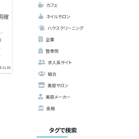
カフェ
明確
ネイルサロン
ハウスクリーニング
企業
誰
る
整骨院
ト
求人系サイト
広
4.11.05
内
組合
げ
美容サロン
設
美容メーカー
金融
タグで検索