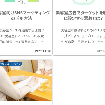
容室向けSNSマーケティング
美容室広告でターゲットを
の活用方法
に設定する意義とは？
美容室がSNSを活用する理由と
美容室が成功するためには、「
は？美容室にとってSNSは、視覚
に」「どのように」アプローチす
的に訴求できる理想的なマーケ
かが非常に重要です。ターゲッ
ティングツールです。特に
を明確に定めることで、無駄な
2024.11.07
202
InstagramやTikTokなどのSNS
告予算の削減だけでなく、施術
では、ヘアスタイルの写真やビフ
容やサービスの充実にもつな
的なプロモーション
ォーアフターを見せることで、集客
ることができます。ターゲットの
に結びつけることが可能です。
定が甘いと、広く浅くアピール...