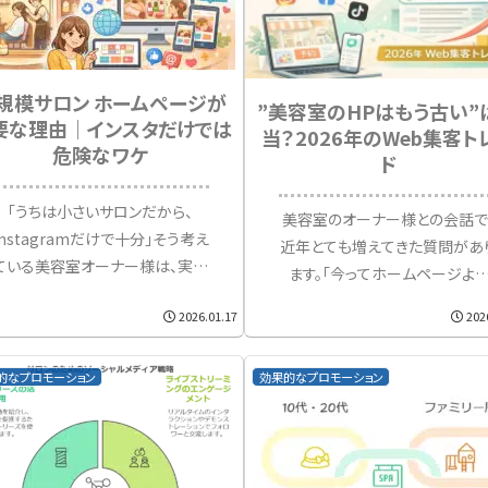
規模サロン ホームページが
”美容室のHPはもう古い”
要な理由｜インスタだけでは
当？2026年のWeb集客ト
危険なワケ
ド
「うちは小さいサロンだから、
美容室のオーナー様との会話で
Instagramだけで十分」そう考え
近年とても増えてきた質問があ
ている美容室オーナー様は、実は
ます。「今ってホームページより
非常に多いです。しかし、結論から
SNSで集客する時代ですよね？
2026.01.17
202
言うと小規模サロンほどホーム
「もうホームページって古くな
ページ（HP）は必須です。なぜな
ですか？」結論から言えば、“ホ
ら、小規模サロンは 人員が限られ
的なプロモーション
効果的なプロモーション
ムページが古い”というのは完
ている 立地条件で大...
な誤解です。一方で、202...