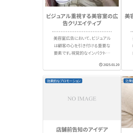
ビジュアル重視する美容室の広
美
告クリエイティブ
美容室広告において、ビジュアル
は顧客の心を引き付ける重要な
要素です。視覚的なインパクトが
強い広告クリエイティブは、サロン
2025.01.20
の魅力を短時間で伝える力を持
っています。本記事では、ビジュア
効果的なプロモーション
効果
ルを重視した広告クリエイティブ
のポイント、活用法、具体的な事例
を交えながら解説していきます。
店舗前告知のアイデア