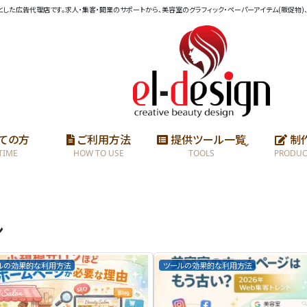
を専門とした広告代理店です。求人・集客・開業のサポートから、美容室のグラフィック・ペーパーアイテム(販促
ての方
ご利用方法
提供ツール一覧
制
 TIME
HOW TO USE
TOOLS
PRODUC
ン
ルの効果的な利用方法
ツールの効果的な利用方法