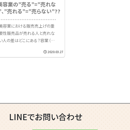
美容業の”売る”=”売れな
”、”売れる”=”売らない”??
美容業における販売売上げの重
要性販売品が売れる人と売れな
い人の差はどこにある？容業（美
容室・ネイルサロン・エステサロ
2020.03.27
ン・アイサロン）は指標の示すとこ
ろ依然としてデフレ状態が続いて
おります。少子化に伴い全体シェ
アの縮小経済背景の圧迫から来
店頻...
LINEでお問い合わせ