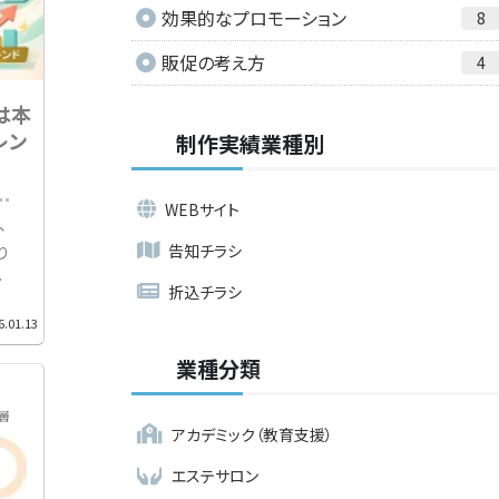
効果的なプロモーション
8
販促の考え方
4
は本
レン
制作実績業種別
WEBサイト
、
告知チラシ
り
折込チラシ
」
6.01.13
い
ー
業種分類
全
アカデミック（教育支援）
エステサロン