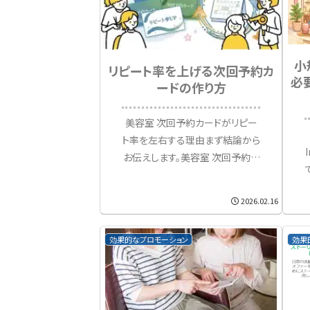
小
リピート率を上げる次回予約カ
必
ードの作り方
美容室 次回予約カードがリピー
ト率を左右する理由まず結論から
お伝えします。美容室 次回予約カ
ードは、単なる紙ではなく「再来
店を設計する営業ツール」です。
2026.02.16
多くのサロンがInstagram運用
やWEB広告、ポータルサイト掲載
効果的なプロモーション
効果
などに力を入れていま...