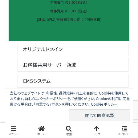
初期費用 ￥33,000 (税込）
制作費用 ￥88,000（税込）
[基本10商品/登録商品数に応じて別途見積]
オリジナルドメイン
お客様共用サーバー領域
CMSシステム
当社のウェブサイトは、利便性、品質維持・向上を目的に、Cookieを使用して
サロン・スタッフ予定カレンダー
おります。詳しくは、クッキーポリシーをご参照ください。Cookieの利用に同意
頂ける場合は、「同意する」ボタンを押してください。
Cookie ポリシー
クーポン発行機能
SNS連動システム
メニュー
ホーム
検索
トップ
サイドバー