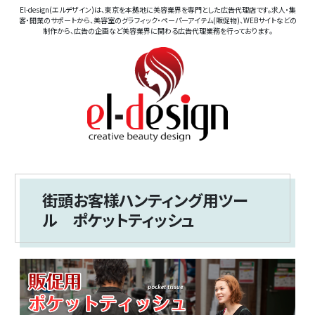
El-design(エルデザイン)は、東京を本拠地に美容業界を専門とした広告代理店です。求人・集
客・開業のサポートから、美容室のグラフィック・ペーパーアイテム(販促物)、WEBサイトなどの
制作から、広告の企画など美容業界に関わる広告代理業務を行っております。
街頭お客様ハンティング用ツー
ル ポケットティッシュ